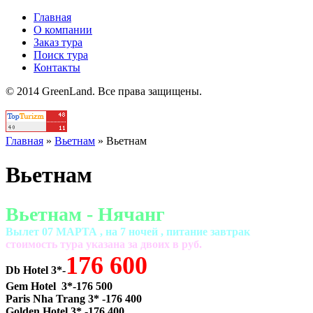
Главная
О компании
Заказ тура
Поиск тура
Контакты
© 2014 GreenLand. Все права защищены.
Главная
»
Вьетнам
»
Вьетнам
Вьетнам
Вьетнам - Нячанг
Вылет 07 МАРТА , на 7 ночей , питание завтрак
cтоимость тура указана за двоих в руб.
176 600
Db Hotel 3*-
Gem Hotel 3*-176 500
Paris Nha Trang 3* -176 400
Golden Hotel 3* -176 400