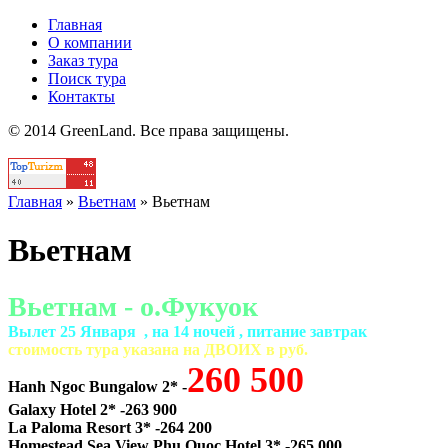
Главная
О компании
Заказ тура
Поиск тура
Контакты
© 2014 GreenLand. Все права защищены.
Главная
»
Вьетнам
»
Вьетнам
Вьетнам
Вьетнам - о.Фукуок
Вылет 25 Января , на 14 ночей , питание завтрак
cтоимость тура указана на ДВОИХ в руб.
260 500
Hanh Ngoc Bungalow 2* -
Galaxy Hotel 2* -263 900
La Paloma Resort 3* -264 200
Homestead Sea View Phu Quoc Hotel 3* -265 000