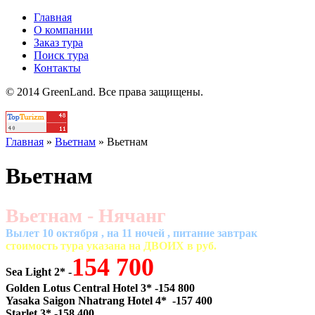
Главная
О компании
Заказ тура
Поиск тура
Контакты
© 2014 GreenLand. Все права защищены.
Главная
»
Вьетнам
»
Вьетнам
Вьетнам
Вьетнам - Нячанг
Вылет 10 октября , на 11 ночей , питание завтрак
cтоимость тура указана на ДВОИХ в руб.
154 700
Sea Light 2* -
Golden Lotus Central Hotel 3* -154 800
Yasaka Saigon Nhatrang Hotel 4* -157 400
Starlet 3* -158 400