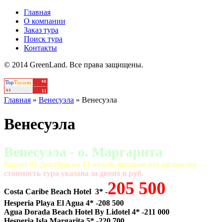
Главная
О компании
Заказ тура
Поиск тура
Контакты
© 2014 GreenLand. Все права защищены.
Главная
»
Венесуэла
»
Венесуэла
Венесуэла
Венесуэла - о. Маргарита
Вылет 01 Декабря на 13 ночей, питание все включено
cтоимость тура указана за двоих в руб.
205 500
Costa Caribe Beach Hotel 3* -
Hesperia Playa El Agua 4* -208 500
Agua Dorada Beach Hotel By Lidotel 4* -211 000
Hesperia Isla Margarita 5* -220 700