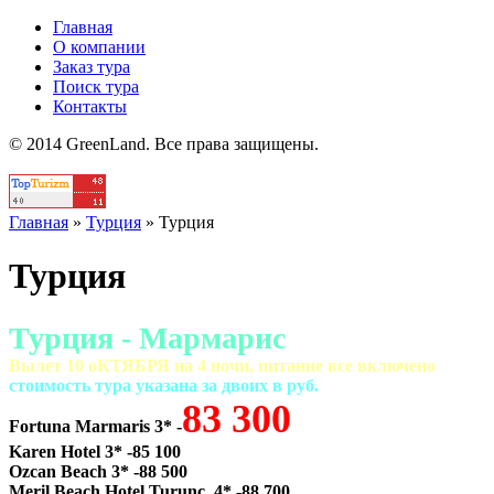
Главная
О компании
Заказ тура
Поиск тура
Контакты
© 2014 GreenLand. Все права защищены.
Главная
»
Турция
»
Турция
Турция
Турция - Мармарис
Вылет 10 оКТЯБРЯ на 4 ночи, питание все включено
cтоимость тура указана за двоих в руб.
83 300
Fortuna Marmaris 3* -
Karen Hotel 3* -85 100
Ozcan Beach 3* -88 500
Meril Beach Hotel Turunc 4* -88 700