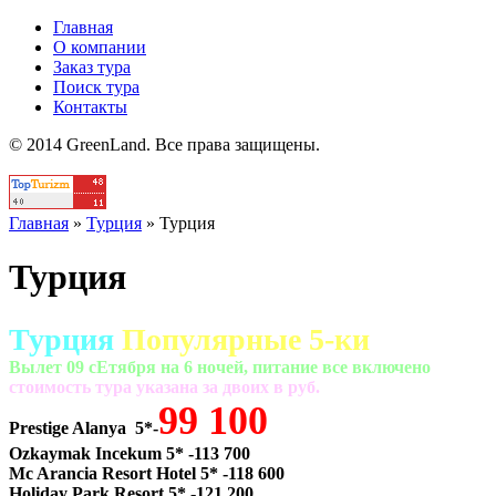
Главная
О компании
Заказ тура
Поиск тура
Контакты
© 2014 GreenLand. Все права защищены.
Главная
»
Турция
»
Турция
Турция
Турция
Популярные 5-ки
Вылет 09 сЕтября на 6 ночей, питание все включено
cтоимость тура указана за двоих в руб.
99 100
Prestige Alanya 5*-
Ozkaymak Incekum 5* -113 700
Mc Arancia Resort Hotel 5* -118 600
Holiday Park Resort 5* -121 200