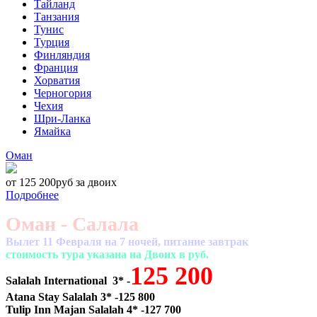
Тайланд
Танзания
Тунис
Турция
Финляндия
Франция
Хорватия
Черногория
Чехия
Шри-Ланка
Ямайка
Оман
от 125 200руб за двоих
Подробнее
Оман - Салала
Вылет 11 Февраля на 7 ночей, питание завтрак
cтоимость тура указана на Двоих в руб.
125 200
Salalah International 3* -
Atana Stay Salalah 3* -125 800
Tulip Inn Majan Salalah 4* -127 700