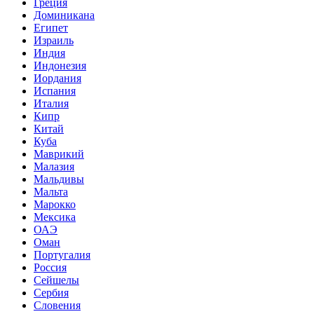
Греция
Доминикана
Египет
Израиль
Индия
Индонезия
Иордания
Испания
Италия
Кипр
Китай
Куба
Маврикий
Малазия
Мальдивы
Мальта
Марокко
Мексика
ОАЭ
Оман
Португалия
Россия
Сейшелы
Сербия
Словения