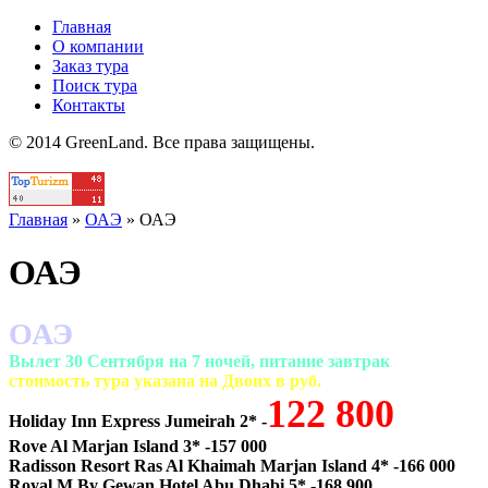
Главная
О компании
Заказ тура
Поиск тура
Контакты
© 2014 GreenLand. Все права защищены.
Главная
»
ОАЭ
»
ОАЭ
ОАЭ
ОАЭ
Вылет 30 Сентября на 7 ночей, питание завтрак
cтоимость тура указана на Двоих в руб.
122 800
Holiday Inn Express Jumeirah 2* -
Rove Al Marjan Island 3* -157 000
Radisson Resort Ras Al Khaimah Marjan Island 4* -166 000
Royal M By Gewan Hotel Abu Dhabi 5* -168 900