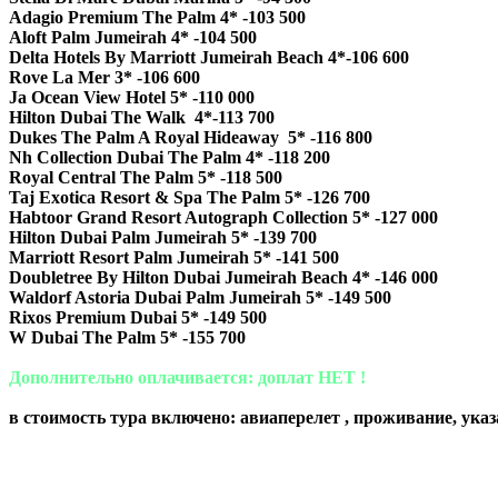
Adagio Premium The Palm 4* -103 500
Aloft Palm Jumeirah 4* -104 500
Delta Hotels By Marriott Jumeirah Beach 4*-106 600
Rove La Mer 3* -106 600
Ja Ocean View Hotel 5* -110 000
Hilton Dubai The Walk 4*-113 700
Dukes The Palm A Royal Hideaway 5* -116 800
Nh Collection Dubai The Palm 4* -118 200
Royal Central The Palm 5* -118 500
Taj Exotica Resort & Spa The Palm 5* -126 700
Habtoor Grand Resort Autograph Collection 5* -127 000
Hilton Dubai Palm Jumeirah 5* -139 700
Marriott Resort Palm Jumeirah 5* -141 500
Doubletree By Hilton Dubai Jumeirah Beach 4* -146 000
Waldorf Astoria Dubai Palm Jumeirah 5* -149 500
Rixos Premium Dubai 5* -149 500
W Dubai The Palm 5* -155 700
Дополнительно оплачивается: доплат НЕТ !
в стоимость тура включено: авиаперелет , проживание, указа