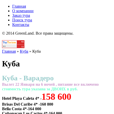
Главная
О компании
Заказ тура
Поиск тура
Контакты
© 2014 GreenLand. Все права защищены.
Главная
»
Куба
»
Куба
Куба
Куба - Варадеро
Вылет 22 Января на 6 ночей , питание все включено
cтоимость тура указана за ДВОИХ в руб.
158 600
Hotel Playa Caleta 4* -
Brisas Del Caribe 4* -160 800
Bella Costa 4*-164 000
Cubanacan Los Cactus 4*-164 000