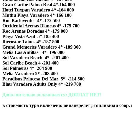
Gran Caribe Palma Real 4*-164 000
Hotel Tuxpan Varadero 4* -164 000
Muthu Playa Varadero 4*-166 100
Roc Barlovento 4* -172 500
Occidental Arenas Blancas 4* -175 700
Roc Arenas Doradas 4* -179 000
Playa Vista Azul 5*-185 400
Iberostar Tainos 4* -187 800
Grand Memories Varadero 4* -189 300
Melia Las Antillas 4* -196 000
Sol Varadero Beach 4* -201 400
Sol Caribe Beach 4 -201 400
Sol Palmeras 4* -204 900
Melia Varadero 5* -208 400
Paradisus Princesa Del Mar 5* -214 500
Blau Varadero Adults Only 4* -219 700
Дополнительно оплачивается: ДОПЛАТ НЕТ!
в стоимость тура включено: авиаперелет , топливный сбор, 