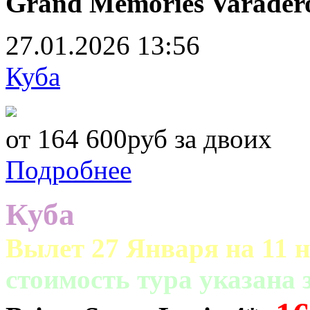
Grand Memories Varadero
27.01.2026
13:56
Куба
от 164 600руб за двоих
Подробнее
Куба
Вылет 27 Января на 11 н
cтоимость тура указана