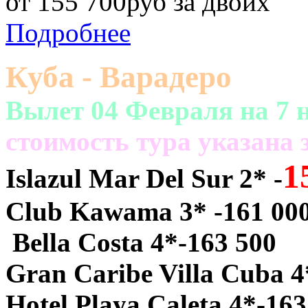
от 155 700руб за двоих
Подробнее
Куба - Варадеро
Вылет 04 Февраля на 7 н
cтоимость тура указана
1
Islazul Mar Del Sur 2* -
Club Kawama 3* -161 00
Bella Costa 4*-163 500
Gran Caribe Villa Cuba 4
Hotel Playa Caleta 4*-163