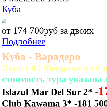
Куба
от 174 700руб за двоих
Подробнее
Куба - Варадеро
Вылет 05 Февраля на 9 н
cтоимость тура указана
1
Islazul Mar Del Sur 2* -
Club Kawama 3* -181 50