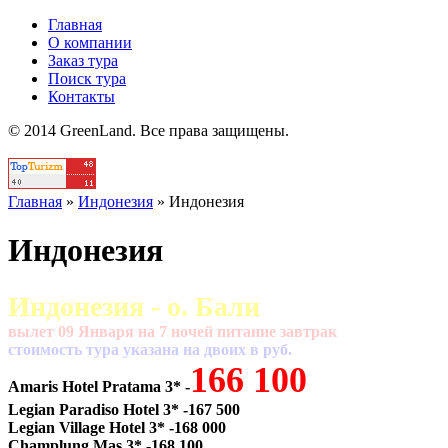
Главная
О компании
Заказ тура
Поиск тура
Контакты
© 2014 GreenLand. Все права защищены.
Главная
»
Индонезия
»
Индонезия
Индонезия
Индонезия - о. Бали
вылет 09 Января на 7 ночей питание завтрак
cтоимость тура указана на двоих в руб.
166 100
Amaris Hotel Pratama 3* -
Legian Paradiso Hotel 3* -167 500
Legian Village Hotel 3* -168 000
Champlung Mas 3* -168 100