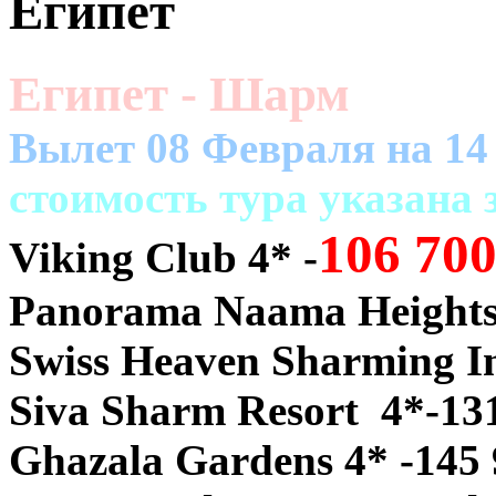
Египет
Египет - Шарм
Вылет 08 Февраля на 14
cтоимость тура указана з
106 70
Viking Club 4* -
Panorama Naama Heights 
Swiss Heaven Sharming In
Siva Sharm Resort 4*-13
Ghazala Gardens 4* -145