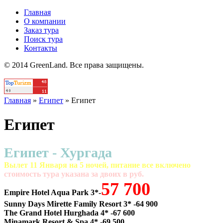
Главная
О компании
Заказ тура
Поиск тура
Контакты
© 2014 GreenLand. Все права защищены.
Главная
»
Египет
»
Египет
Египет
Египет - Хургада
Вылет 11 Января на 5 ночей, питание все включено
cтоимость тура указана за двоих в руб.
57 700
Empire Hotel Aqua Park 3*-
Sunny Days Mirette Family Resort 3* -64 900
The Grand Hotel Hurghada 4* -67 600
Minamark Resort & Spa 4* -69 500