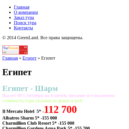
Главная
О компании
Заказ тура
Поиск тура
Контакты
© 2014 GreenLand. Все права защищены.
Главная
»
Египет
»
Египет
Египет
Египет - Шарм
Вылет 09 Сентября на 6 ночей, питание все включено
cтоимость тура указана за двоих в руб.
112 700
Il Mercato Hotel 5* -
Albatros Sharm 5* -155 000
Charmillion Club Resort 5* -155 000
Charmillion Gardens Aqua Park 5* -155 700