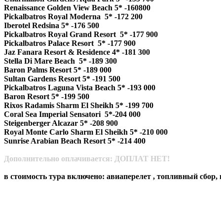
Renaissance Golden View Beach 5* -160800
Pickalbatros Royal Moderna 5* -172 200
Iberotel Redsina 5* -176 500
Pickalbatros Royal Grand Resort 5* -177 900
Pickalbatros Palace Resort 5* -177 900
Jaz Fanara Resort & Residence 4* -181 300
Stella Di Mare Beach 5* -189 300
Baron Palms Resort 5* -189 000
Sultan Gardens Resort 5* -191 500
Pickalbatros Laguna Vista Beach 5* -193 000
Baron Resort 5* -199 500
Rixos Radamis Sharm El Sheikh 5* -199 700
Coral Sea Imperial Sensatori 5*-204 000
Steigenberger Alcazar 5* -208 900
Royal Monte Carlo Sharm El Sheikh 5* -210 000
Sunrise Arabian Beach Resort 5* -214 400
Дополнительно оплачивается: ДОПЛАТ НЕТ!
в стоимость тура включено: авиаперелет , топливный сбор, 