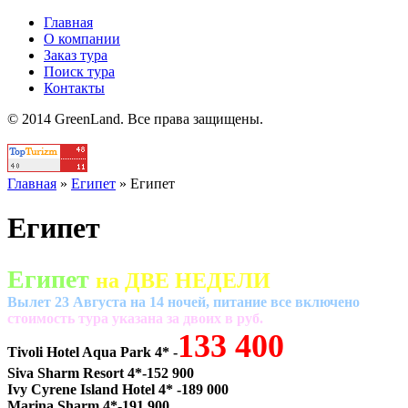
Главная
О компании
Заказ тура
Поиск тура
Контакты
© 2014 GreenLand. Все права защищены.
Главная
»
Египет
»
Египет
Египет
Египет
на ДВЕ НЕДЕЛИ
Вылет 23 Августа на 14 ночей, питание все включено
cтоимость тура указана за двоих в руб.
133 400
Tivoli Hotel Aqua Park 4* -
Siva Sharm Resort 4*-152 900
Ivy Cyrene Island Hotel 4* -189 000
Marina Sharm 4*-191 900